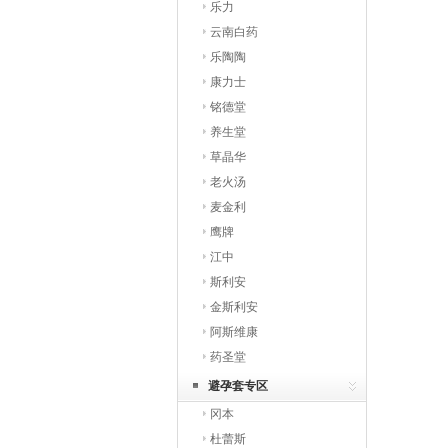
乐力
云南白药
乐陶陶
康力士
铭德堂
养生堂
草晶华
老火汤
麦金利
鹰牌
江中
斯利安
金斯利安
阿斯维康
药圣堂
避孕套专区
冈本
杜蕾斯