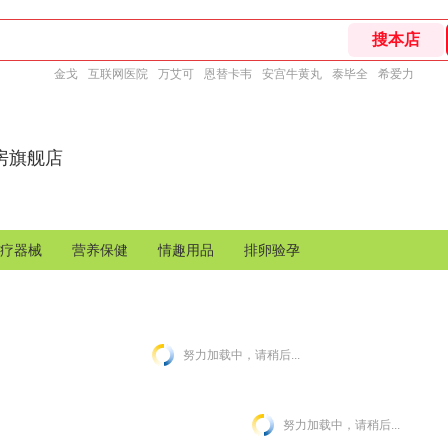
金戈
互联网医院
万艾可
恩替卡韦
安宫牛黄丸
泰毕全
希爱力
房旗舰店
疗器械
营养保健
情趣用品
排卵验孕
努力加载中，请稍后...
努力加载中，请稍后...