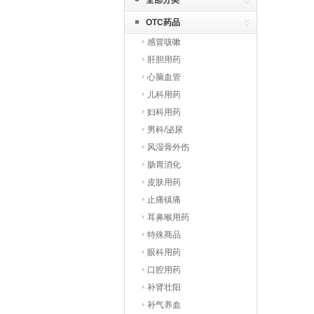
全部分类
OTC药品
感冒咳嗽
肝胆用药
心脑血管
儿科用药
妇科用药
男科/泌尿
风湿骨外伤
肠胃消化
皮肤用药
止痛镇痛
耳鼻喉用药
特殊商品
眼科用药
口腔用药
补肾壮阳
补气养血