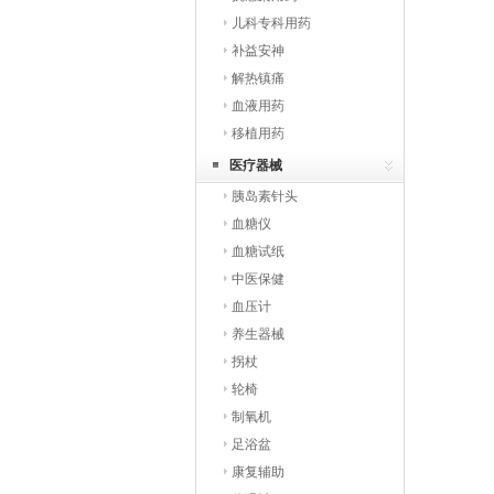
儿科专科用药
补益安神
解热镇痛
血液用药
移植用药
医疗器械
胰岛素针头
血糖仪
血糖试纸
中医保健
血压计
养生器械
拐杖
轮椅
制氧机
足浴盆
康复辅助