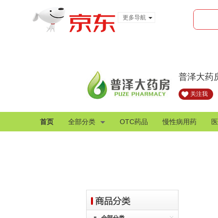
更多导航
服装城
食品
金融
普泽大药
关注我
首页
全部分类
OTC药品
慢性病用药
医