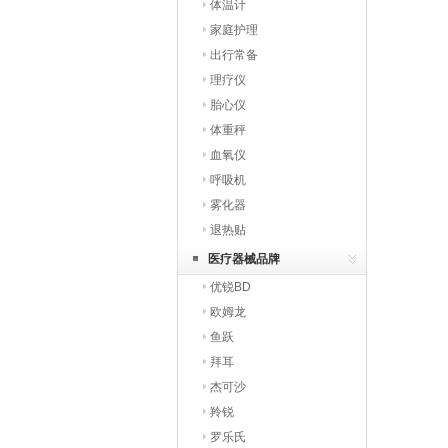
体温计
家庭护理
出行常备
理疗仪
胎心仪
体重秤
血氧仪
呼吸机
雾化器
退热贴
医疗器械品牌
优锐BD
欧姆龙
鱼跃
拜耳
杰可沙
羚锐
罗乐氏