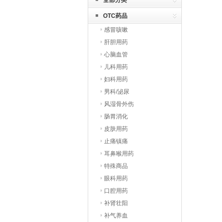
全部分类
OTC药品
感冒咳嗽
肝胆用药
心脑血管
儿科用药
妇科用药
男科/泌尿
风湿骨外伤
肠胃消化
皮肤用药
止痛镇痛
耳鼻喉用药
特殊商品
眼科用药
口腔用药
补肾壮阳
补气养血