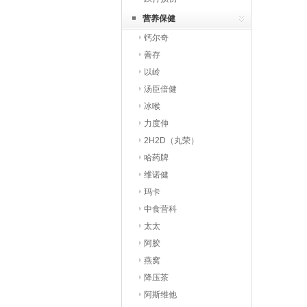
营养保健
钙尔奇
善存
以岭
汤臣倍健
冰喉
力度伸
2H2D（丸荣）
哈药牌
维诺健
玛卡
中食营科
太太
阿胶
燕窝
降压茶
阿斯维他