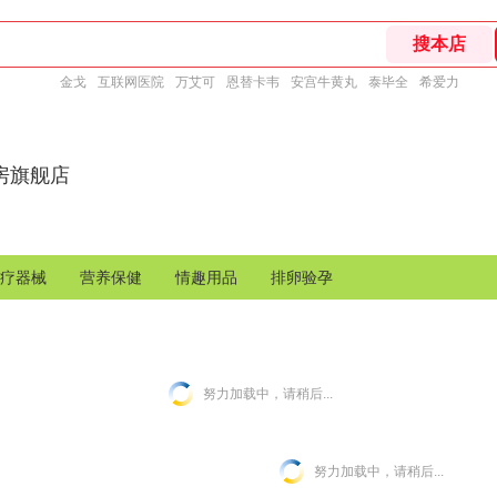
金戈
互联网医院
万艾可
恩替卡韦
安宫牛黄丸
泰毕全
希爱力
房旗舰店
疗器械
营养保健
情趣用品
排卵验孕
努力加载中，请稍后...
努力加载中，请稍后...