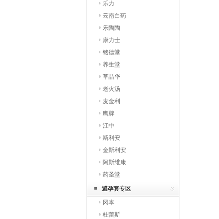
乐力
云南白药
乐陶陶
康力士
铭德堂
养生堂
草晶华
老火汤
麦金利
鹰牌
江中
斯利安
金斯利安
阿斯维康
药圣堂
避孕套专区
冈本
杜蕾斯