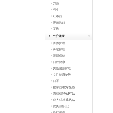
万通
强生
红泰昌
伊藤良品
罗氏
个护健康
身体护理
鼻喉护理
眼部保健
口腔健康
男性健康护理
女性健康护理
口罩
按摩器/按摩坐垫
酒精棉球/创可贴
成人/儿童退热贴
皮炎湿疹止汗
跌打损伤