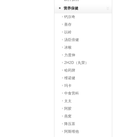
营养保健
钙尔奇
善存
以岭
汤臣倍健
冰喉
力度伸
2H2D（丸荣）
哈药牌
维诺健
玛卡
中食营科
太太
阿胶
燕窝
降压茶
阿斯维他