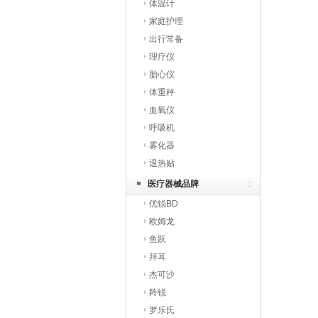
体温计
家庭护理
出行常备
理疗仪
胎心仪
体重秤
血氧仪
呼吸机
雾化器
退热贴
医疗器械品牌
优锐BD
欧姆龙
鱼跃
拜耳
杰可沙
羚锐
罗乐氏