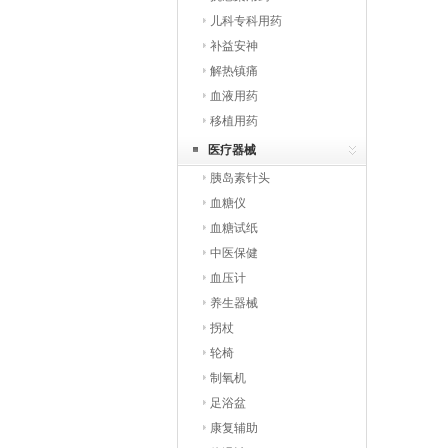
儿科专科用药
补益安神
解热镇痛
血液用药
移植用药
医疗器械
胰岛素针头
血糖仪
血糖试纸
中医保健
血压计
养生器械
拐杖
轮椅
制氧机
足浴盆
康复辅助