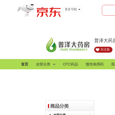
更多导航
服装城
食品
金融
普泽大药
关注我
首页
全部分类
OTC药品
慢性病用药
医