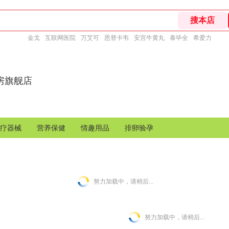
金戈
互联网医院
万艾可
恩替卡韦
安宫牛黄丸
泰毕全
希爱力
房旗舰店
疗器械
营养保健
情趣用品
排卵验孕
努力加载中，请稍后...
努力加载中，请稍后...