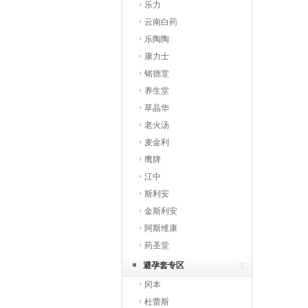
乐力
云南白药
乐陶陶
康力士
铭德堂
养生堂
草晶华
老火汤
麦金利
鹰牌
江中
斯利安
金斯利安
阿斯维康
药圣堂
避孕套专区
冈本
杜蕾斯