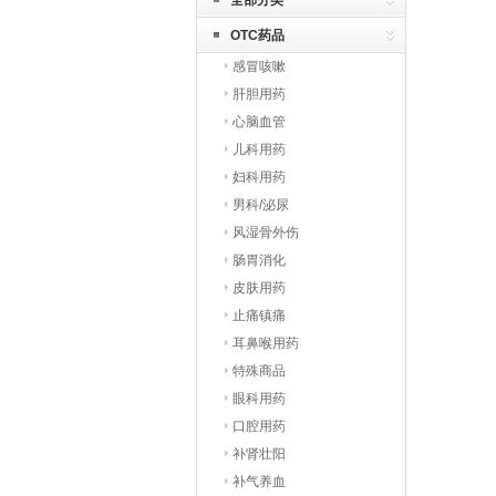
全部分类
OTC药品
感冒咳嗽
肝胆用药
心脑血管
儿科用药
妇科用药
男科/泌尿
风湿骨外伤
肠胃消化
皮肤用药
止痛镇痛
耳鼻喉用药
特殊商品
眼科用药
口腔用药
补肾壮阳
补气养血