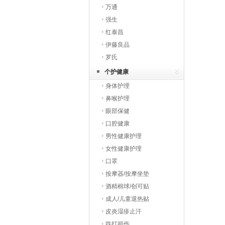
万通
强生
红泰昌
伊藤良品
罗氏
个护健康
身体护理
鼻喉护理
眼部保健
口腔健康
男性健康护理
女性健康护理
口罩
按摩器/按摩坐垫
酒精棉球/创可贴
成人/儿童退热贴
皮炎湿疹止汗
跌打损伤